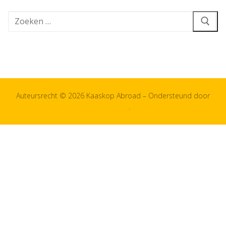
Zoeken
naar:
Auteursrecht © 2026 Kaaskop Abroad – Ondersteund door
Customify
.