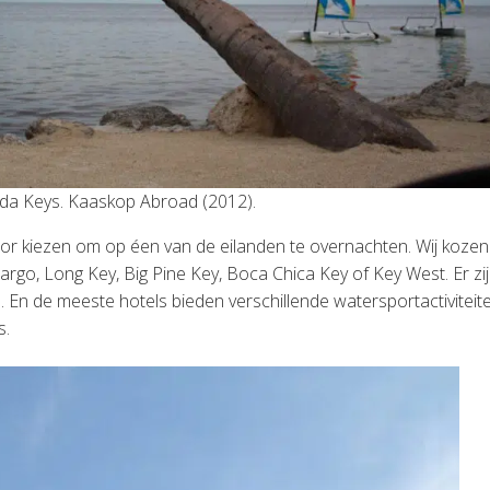
orida Keys. Kaaskop Abroad (2012).
 voor kiezen om op éen van de eilanden te overnachten. Wij kozen
rgo, Long Key, Big Pine Key, Boca Chica Key of Key West. Er zi
ze. En de meeste hotels bieden verschillende watersportactiviteit
s.