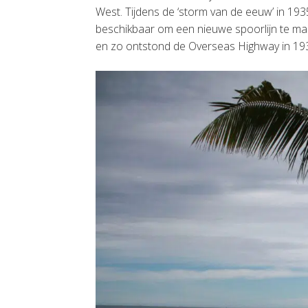
West. Tijdens de ‘storm van de eeuw’ in 1935
beschikbaar om een nieuwe spoorlijn te mak
en zo ontstond de Overseas Highway in 19