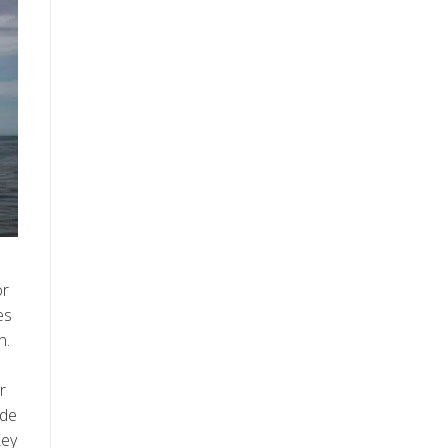
or
es
n.
r
 de
Key