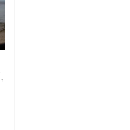
jn
en