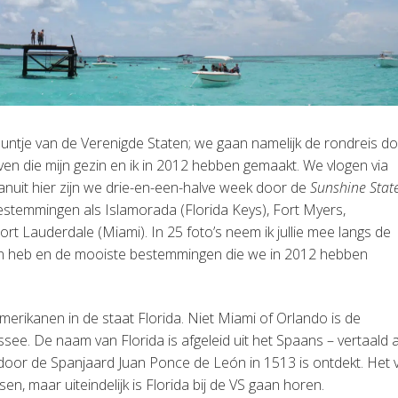
puntje van de Verenigde Staten; we gaan namelijk de rondreis d
en die mijn gezin en ik in 2012 hebben gemaakt. We vlogen via
anuit hier zijn we drie-en-een-halve week door de
Sunshine Stat
estemmingen als Islamorada (Florida Keys), Fort Myers,
t Lauderdale (Miami). In 25 foto’s neem ik jullie mee langs de
llen heb en de mooiste bestemmingen die we in 2012 hebben
rikanen in de staat Florida. Niet Miami of Orlando is de
see. De naam van Florida is afgeleid uit het Spaans – vertaald a
 door de Spanjaard Juan Ponce de León in 1513 is ontdekt. Het v
, maar uiteindelijk is Florida bij de VS gaan horen.