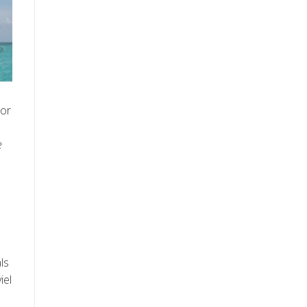
oor
e
ls
iel