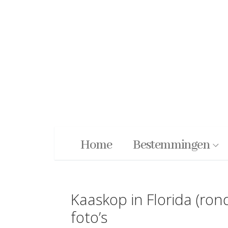
Ga
naar
de
inhoud
Home
Bestemmingen
Kaaskop in Florida (ron
foto’s