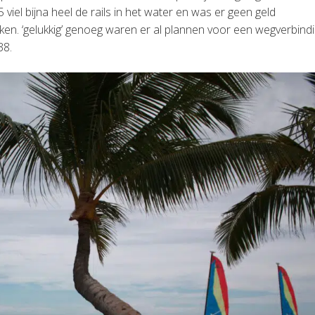
 viel bijna heel de rails in het water en was er geen geld
en. ‘gelukkig’ genoeg waren er al plannen voor een wegverbind
38.