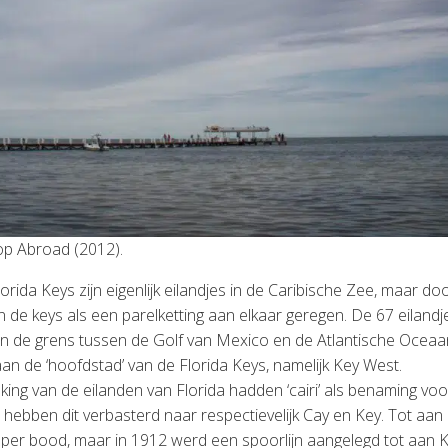
op Abroad (2012).
orida Keys zijn eigenlijk eilandjes in de Caribische Zee, maar do
e keys als een parelketting aan elkaar geregen. De 67 eilandj
men de grens tussen de Golf van Mexico en de Atlantische Oceaa
n de ‘hoofdstad’ van de Florida Keys, namelijk Key West.
ing van de eilanden van Florida hadden ‘cairi’ als benaming voo
hebben dit verbasterd naar respectievelijk Cay en Key. Tot aan
 per bood, maar in 1912 werd een spoorlijn aangelegd tot aan 