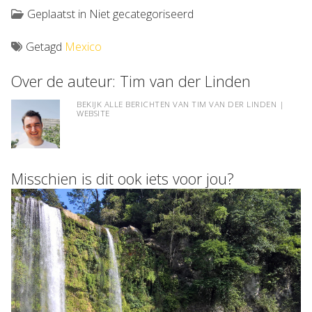
Geplaatst in Niet gecategoriseerd
Getagd
Mexico
Over de auteur:
Tim van der Linden
BEKIJK ALLE BERICHTEN VAN TIM VAN DER LINDEN
|
WEBSITE
Misschien is dit ook iets voor jou?