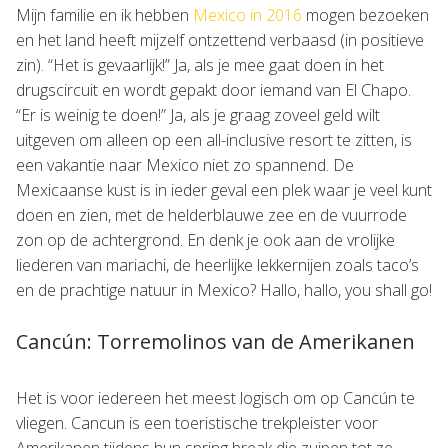
Mijn familie en ik hebben
Mexico in 2016
mogen bezoeken
en het land heeft mijzelf ontzettend verbaasd (in positieve
zin). “Het is gevaarlijk!” Ja, als je mee gaat doen in het
drugscircuit en wordt gepakt door iemand van El Chapo.
“Er is weinig te doen!” Ja, als je graag zoveel geld wilt
uitgeven om alleen op een all-inclusive resort te zitten, is
een vakantie naar Mexico niet zo spannend. De
Mexicaanse kust is in ieder geval een plek waar je veel kunt
doen en zien, met de helderblauwe zee en de vuurrode
zon op de achtergrond. En denk je ook aan de vrolijke
liederen van mariachi, de heerlijke lekkernijen zoals taco’s
en de prachtige natuur in Mexico? Hallo, hallo, you shall go!
Cancún: Torremolinos van de Amerikanen
Het is voor iedereen het meest logisch om op Cancún te
vliegen. Cancun is een toeristische trekpleister voor
Amerikanen tijdens hun spring break die zuipen tot ze