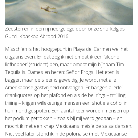
Zeesterren in een rij neergelegd door onze snorkelgids
Gucci. Kaaskop Abroad 2016.
Misschien is het hoogtepunt in Playa del Carmen wel het
uitgaansleven. En dat zeg ik niet omdat ik een ‘alcohol-
liefhebber’ (student) ben, maar omdat mijn bijnaam Tim
Tequila is. Dames en heren: Señor Frogs. Het eten is
bagger, maar de sfeer is geweldig. Je wordt met alle
Amerikaanse gastvrijheid ontvangen. Er hangen allerlei
drankquotes op het plafond en als de bel ringt – trriiiiing
triiiing – krijgen willekeurige mensen een shotje alcohol in
hun mond gespoten. Een aantal keer worden mensen op
het podium getrokken – zoals bij mij werd gedaan – en
mocht ik met een knap Mexicaans meisje de salsa dansen.
Niet veel later stond ik in de polonaise (met Mexicaanse