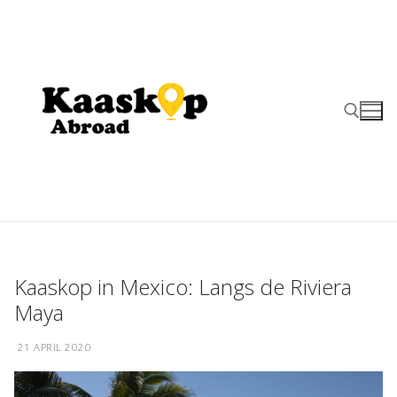
Ga
naar
de
inhoud
Zoeken naar:
Kaaskop in Mexico: Langs de Riviera
Maya
21 APRIL 2020