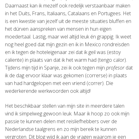
Daarnaast kan ik mezelf ook redelijk verstaanbaar maken
in het Duits, Frans, Italiaans, Catalaans en Portugees. Het
is een kwestie van jezelf uit de meeste situaties bluffen en
het dúrven aanspreken van mensen in hun eigen
moedertaal. Lastig, maar wel altijd leuk én grappig. Ik weet
nog heel goed dat mijn gezin en ik in Mexico rondreisden
en ik tegen de hoteleigenaar zei dat ik geil was (estoy
caliente) in plaats van dat ik het warm had (tengo calor).
Tijdens mijn tijd in Spanje, zei ik ook tegen mijn
profesor
dat
ik de dag ervoor klaar was gekomen (correrse) in plaats
van had hardgelopen met een vriend (correr). Die
wederkerende werkwoorden ook altijd!
Het beschikbaar stellen van mijn site in meerdere talen
vind ik simpelweg gewoon leuk. Maar ik hoop zo ook mijn
passie te kunnen delen met reisliefhebbers over de
Nederlandse taalgrens en zo mijn bereik te kunnen
vergroten. Dit blog wijd ik aan de vragen waarom je een