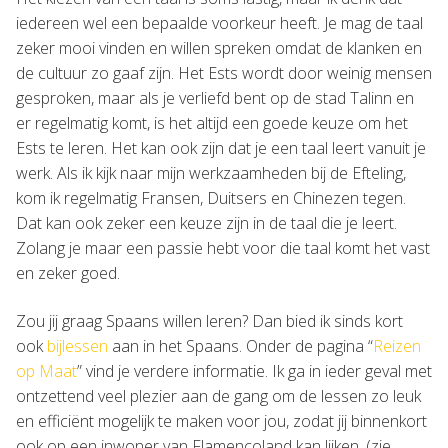
iedereen wel een bepaalde voorkeur heeft. Je mag de taal
zeker mooi vinden en willen spreken omdat de klanken en
de cultuur zo gaaf zijn. Het Ests wordt door weinig mensen
gesproken, maar als je verliefd bent op de stad Talinn en
er regelmatig komt, is het altijd een goede keuze om het
Ests te leren. Het kan ook zijn dat je een taal leert vanuit je
werk. Als ik kijk naar mijn werkzaamheden bij de Efteling,
kom ik regelmatig Fransen, Duitsers en Chinezen tegen.
Dat kan ook zeker een keuze zijn in de taal die je leert.
Zolang je maar een passie hebt voor die taal komt het vast
en zeker goed.
Zou jij graag Spaans willen leren? Dan bied ik sinds kort
ook
bijlessen
aan in het Spaans. Onder de pagina “
Reizen
op Maat
” vind je verdere informatie. Ik ga in ieder geval met
ontzettend veel plezier aan de gang om de lessen zo leuk
en efficiënt mogelijk te maken voor jou, zodat jij binnenkort
ook op een inwoner van Flamencoland kan lijken. (zie