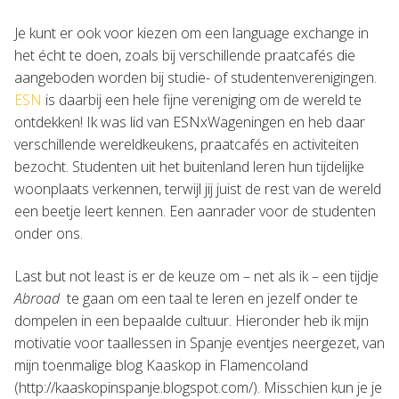
Je kunt er ook voor kiezen om een language exchange in
het écht te doen, zoals bij verschillende praatcafés die
aangeboden worden bij studie- of studentenverenigingen.
ESN
is daarbij een hele fijne vereniging om de wereld te
ontdekken! Ik was lid van ESNxWageningen en heb daar
verschillende wereldkeukens, praatcafés en activiteiten
bezocht. Studenten uit het buitenland leren hun tijdelijke
woonplaats verkennen, terwijl jij juist de rest van de wereld
een beetje leert kennen. Een aanrader voor de studenten
onder ons.
Last but not least is er de keuze om – net als ik – een tijdje
Abroad
te gaan om een taal te leren en jezelf onder te
dompelen in een bepaalde cultuur. Hieronder heb ik mijn
motivatie voor taallessen in Spanje eventjes neergezet, van
mijn toenmalige blog Kaaskop in Flamencoland
(http://kaaskopinspanje.blogspot.com/). Misschien kun je je